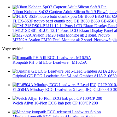
Nihon Kohden SpO2 Capteur Adult Silicon Soft 9 Pin
wè plis 
FLEX-3S3P nouvo batri otantik pou GE B650 B850 GE-650 U
TM121SDS01-BLU1 12.1" Pous LCD Ekran Display Panel ak
M2702A Avalon FM20 Fetal Monitor ak 2 sond, Nouvo
wè pli
Voye rechèch
Konpatib PH 5 fil ECG Leadwire - M1625A
Original GE ECG Leadwire Set 5-Lead Grabber AHA 210638
EL6504A Mindray ECG Leadwires 5 Lead,IEC,CLIP 0010-3
Welch Allyn 10-Plon ECG kab pou CP 100/CP 200
Mindray konpatib ECG telemetri Leadwires 6 plon