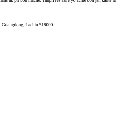
s ak pri bon mache. Tanpri res asire yo achte bon jan kalite fil
en, Guangdong, Lachin 518000