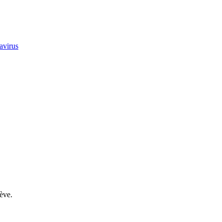
avirus
ève.