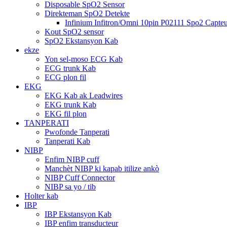
Disposable SpO2 Sensor
Direkteman SpO2 Detekte
Infinium Infitron/Omni 10pin P02111 Spo2 Capteur
Kout SpO2 sensor
SpO2 Ekstansyon Kab
ekze
Yon sel-moso ECG Kab
ECG trunk Kab
ECG plon fil
EKG
EKG Kab ak Leadwires
EKG trunk Kab
EKG fil plon
TANPERATI
Pwofonde Tanperati
Tanperati Kab
NIBP
Enfim NIBP cuff
Manchèt NIBP ki kapab itilize ankò
NIBP Cuff Connector
NIBP sa yo / tib
Holter kab
IBP
IBP Ekstansyon Kab
IBP enfim transducteur