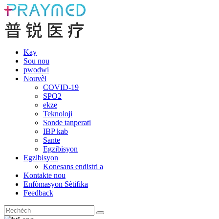
Kay
Sou nou
pwodwi
Nouvèl
COVID-19
SPO2
ekze
Teknoloji
Sonde tanperati
IBP kab
Sante
Egzibisyon
Egzibisyon
Konesans endistri a
Kontakte nou
Enfòmasyon Sètifika
Feedback