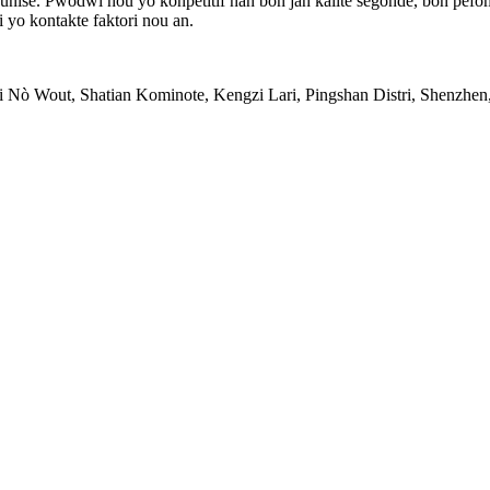
unise. Pwodwi nou yo konpetitif nan bon jan kalite segonde, bon pefoman
 yo kontakte faktori nou an.
zi Nò Wout, Shatian Kominote, Kengzi Lari, Pingshan Distri, Shenzh