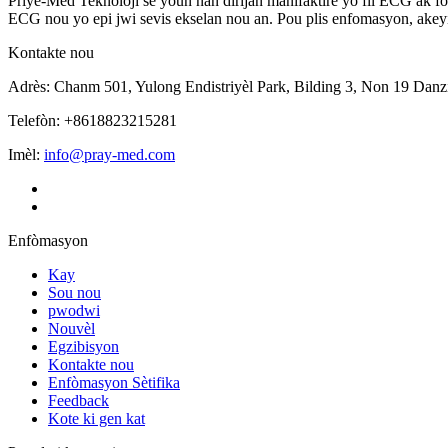
Priye-Med Teknoloji se youn nan dirijan manifaktire yo fil ECG ak fo
ECG nou yo epi jwi sevis ekselan nou an. Pou plis enfomasyon, akeyi
Kontakte nou
Adrès: Chanm 501, Yulong Endistriyèl Park, Bilding 3, Non 19 Dan
Telefòn: +8618823215281
Imèl:
info@pray-med.com
Enfòmasyon
Kay
Sou nou
pwodwi
Nouvèl
Egzibisyon
Kontakte nou
Enfòmasyon Sètifika
Feedback
Kote ki gen kat