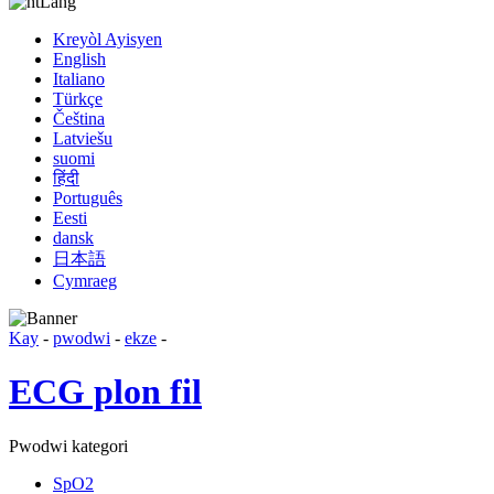
Lang
Kreyòl Ayisyen
English
Italiano
Türkçe
Čeština
Latviešu
suomi
हिंदी
Português
Eesti
dansk
日本語
Cymraeg
Kay
-
pwodwi
-
ekze
-
ECG plon fil
Pwodwi kategori
SpO2