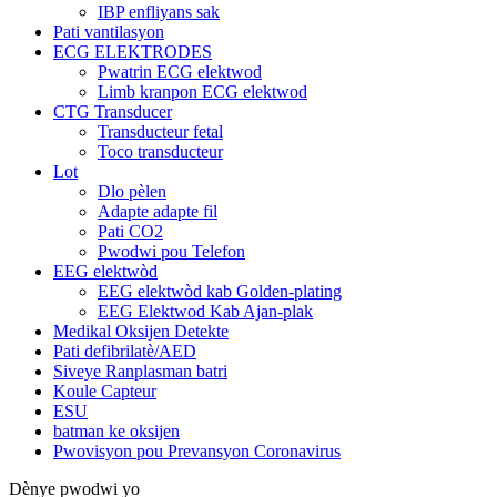
IBP enfliyans sak
Pati vantilasyon
ECG ELEKTRODES
Pwatrin ECG elektwod
Limb kranpon ECG elektwod
CTG Transducer
Transducteur fetal
Toco transducteur
Lot
Dlo pèlen
Adapte adapte fil
Pati CO2
Pwodwi pou Telefon
EEG elektwòd
EEG elektwòd kab Golden-plating
EEG Elektwod Kab Ajan-plak
Medikal Oksijen Detekte
Pati defibrilatè/AED
Siveye Ranplasman batri
Koule Capteur
ESU
batman ke oksijen
Pwovisyon pou Prevansyon Coronavirus
Dènye pwodwi yo