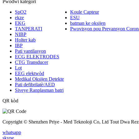
Pwodwi kategori
SpO2
Koule Capteur
ekze
ESU
EKG
batman ke oksijen
TANPERATI
Pwovisyon pou Prevansyon Coron
NIBP
Holter kab
IBP
Pati vantilasyon
ECG ELEKTRODES
CTG Transducer
Lot
EEG elektwòd
Medikal Oksijen Detekte
Pati defibrilatè/AED
Siveye Ranplasman batri
QR kòd
Copyright © Shenzhen Priye - Med Teknoloji Co, Ltd Tout Dwa Rez
whatsapp
skype