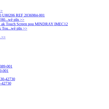
>>
80...
wè plis >>
 Tou...
wè plis >>
s >>
9-001
0-42730