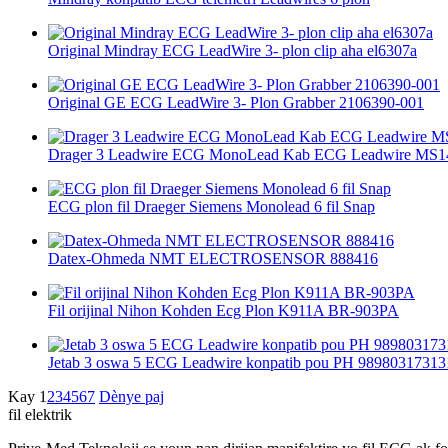
Original Mindray ECG LeadWire 3- plon clip aha el6307a
Original GE ECG LeadWire 3- Plon Grabber 2106390-001
Drager 3 Leadwire ECG MonoLead Kab ECG Leadwire MS1
ECG plon fil Draeger Siemens Monolead 6 fil Snap
Datex-Ohmeda NMT ELECTROSENSOR 888416
Fil orijinal Nihon Kohden Ecg Plon K911A BR-903PA
Jetab 3 oswa 5 ECG Leadwire konpatib pou PH 98980317313
Kay
1
2
3
4
5
6
7
Dènye paj
fil elektrik